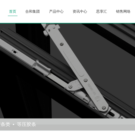
首页
合和集团
产品中心
资讯中心
思享汇
销售网络
胶条类
等压胶条