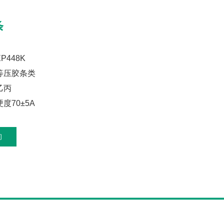
条
P448K
等压胶条类
乙丙
度70±5A
询