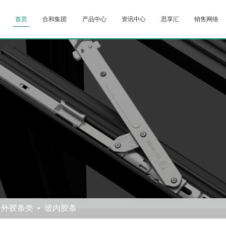
首页
合和集团
产品中心
资讯中心
思享汇
销售网络
、外胶条类
玻内胶条