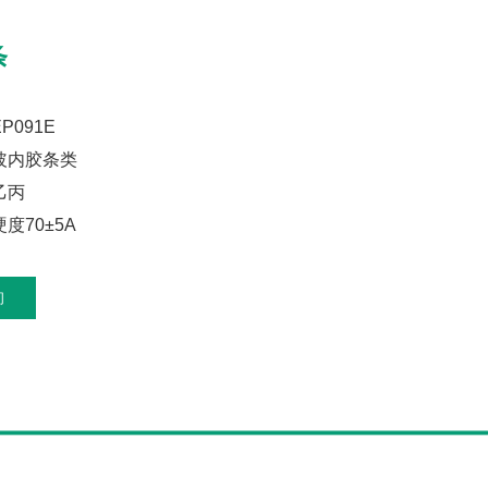
条
P091E
玻内胶条类
乙丙
度70±5A
询