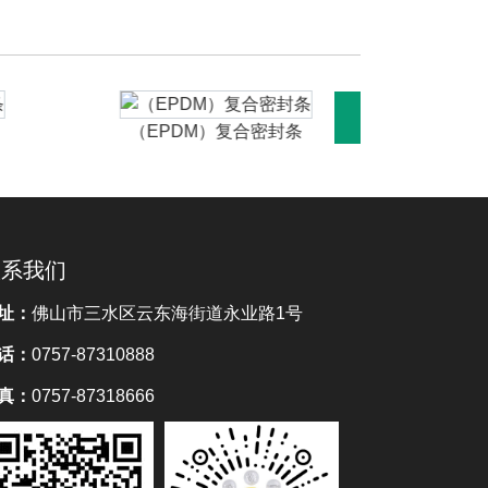
（EPDM）复合密封条
（EP
联系我们
址：
佛山市三水区云东海街道永业路1号
话：
0757-87310888
真：
0757-87318666