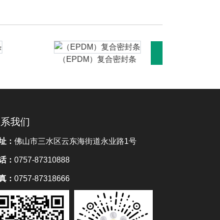
（EPDM）复合密封条
（EP
联系我们
址：
佛山市三水区云东海街道永业路1号
话：
0757-87310888
真：
0757-87318666