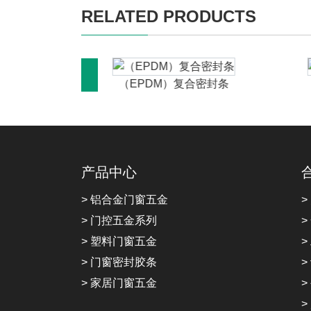
RELATED PRODUCTS
合密封条
（EPDM）复合密封条
产品中心
> 铝合金门窗五金
>
> 门控五金系列
>
> 塑料门窗五金
>
> 门窗密封胶条
>
> 家居门窗五金
>
>