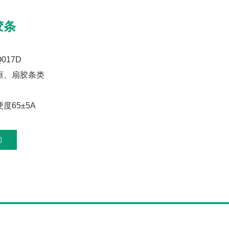
胶条
017D
框、扇胶条类
度65±5A
询