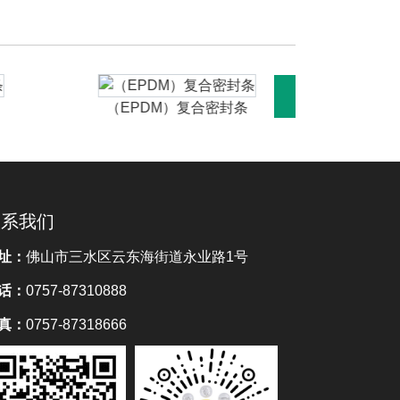
（EPDM）复合密封条
（EP
联系我们
址：
佛山市三水区云东海街道永业路1号
话：
0757-87310888
真：
0757-87318666