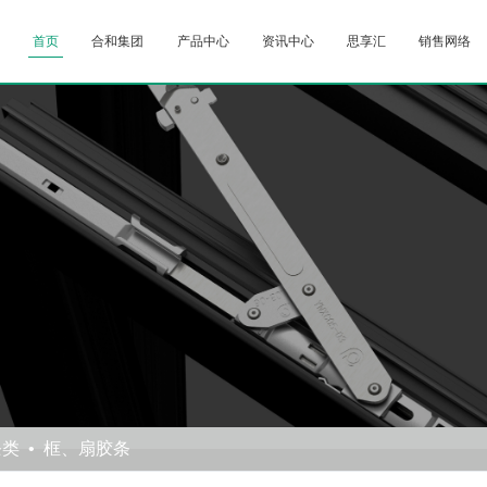
首页
合和集团
产品中心
资讯中心
思享汇
销售网络
条类
框、扇胶条