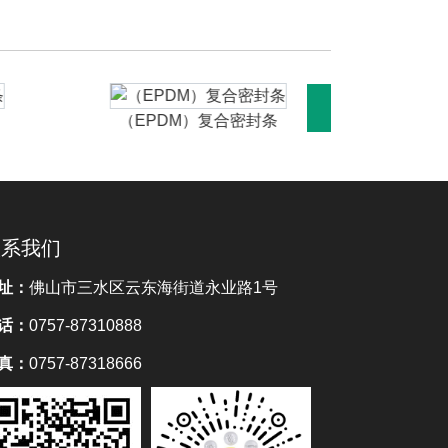
（EPDM）复合密封条
（EP
联系我们
址：
佛山市三水区云东海街道永业路1号
话：
0757-87310888
真：
0757-87318666