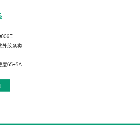
条
006E
玻外胶条类
度65±5A
询