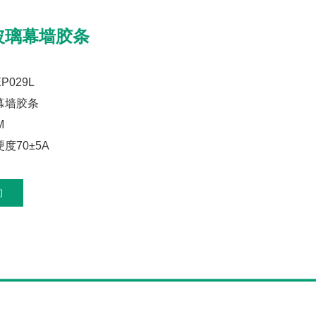
玻璃幕墙胶条
029L
幕墙胶条
M
度70±5A
询