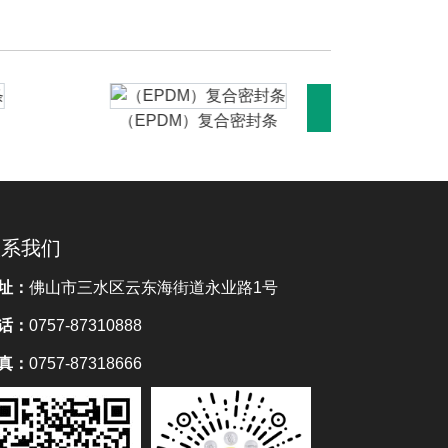
（EPDM）复合密封条
（EP
联系我们
址：
佛山市三水区云东海街道永业路1号
话：
0757-87310888
真：
0757-87318666