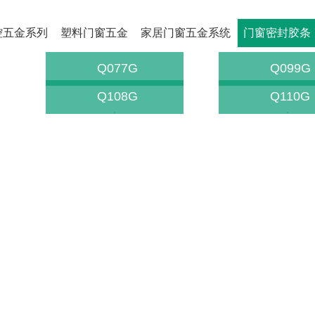
控五金系列
塑料门窗五金
家居门窗五金系统
门窗密封胶条
Q077G
Q099G
Q108G
Q110G