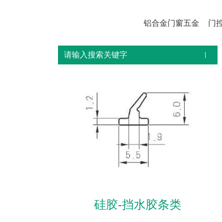
铝合金门窗五金
门
硅胶-挡水胶条类