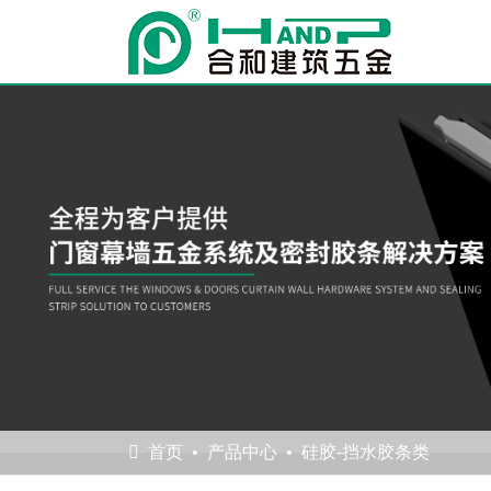
首页
产品中心
硅胶-挡水胶条类