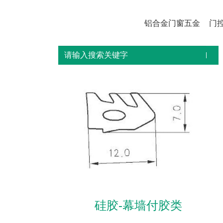
铝合金门窗五金
门
硅胶-幕墙付胶类