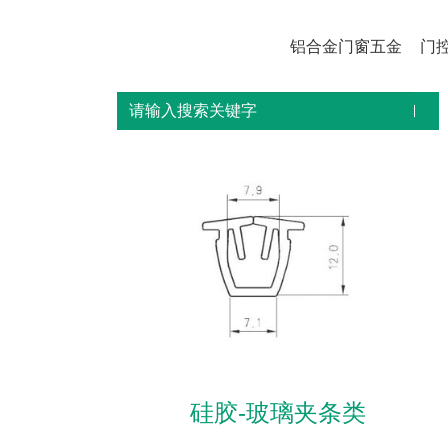
铝合金门窗五金
门
硅胶-玻璃夹条类