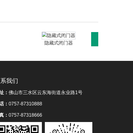
隐藏式闭门器
联系我们
址：
佛山市三水区云东海街道永业路1号
话：
0757-87310888
真：
0757-87318666