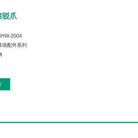
接驳爪
W-2004
幕墙配件系列
钢
询