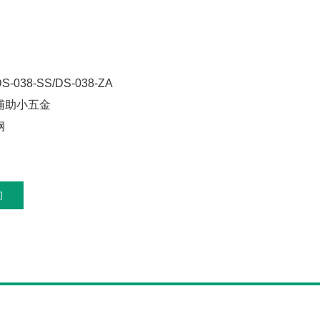
038-SS/DS-038-ZA
辅助小五金
钢
询