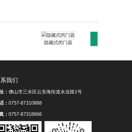
隐藏式闭门器
联系我们
址：
佛山市三水区云东海街道永业路1号
话：
0757-87310888
真：
0757-87318666