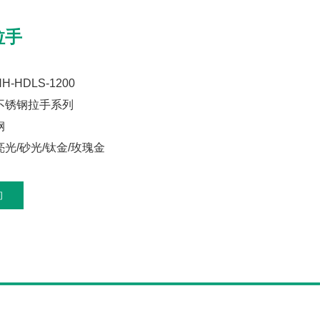
拉手
-HDLS-1200
不锈钢拉手系列
钢
光/砂光/钛金/玫瑰金
询