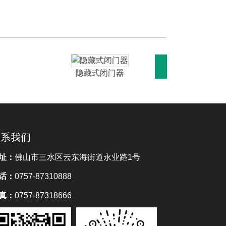
隐藏式闭门器
隐
联系我们
址：
佛山市三水区云东海街道永业路1号
话：
0757-87310888
真：
0757-87318666