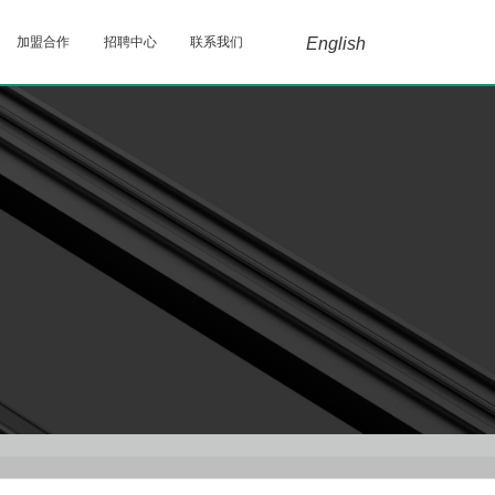
加盟合作
招聘中心
联系我们
English