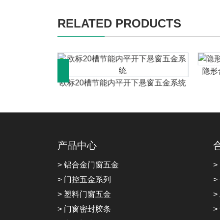
RELATED PRODUCTS
配合尺寸
隐形
欧标20槽节能内平开下悬窗五金系统
产品中心
> 铝合金门窗五金
>
> 门控五金系列
>
> 塑料门窗五金
>
> 门窗密封胶条
>