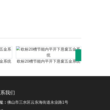
欧标20槽
五金系统
欧标20槽节能内平开下悬窗五金系统
联系我们
址：
佛山市三水区云东海街道永业路1号