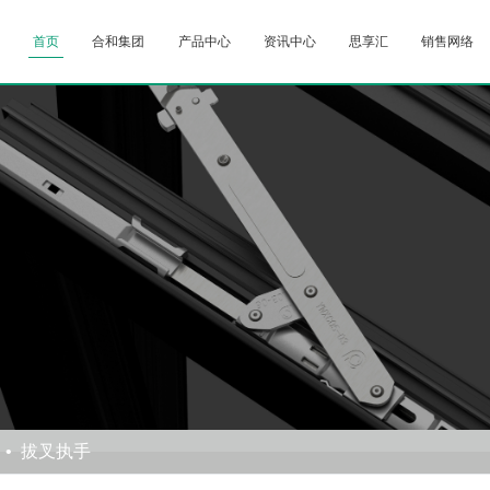
首页
合和集团
产品中心
资讯中心
思享汇
销售网络
拔叉执手