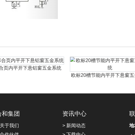
合页内平开下悬铝窗五金系统
欧标20槽节能内平开下悬窗
合和集团
资讯中心
 关于我们
> 新闻动态
地
 合作伙伴
> 下载中心