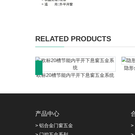
RELATED PRODUCTS
配合尺寸
隐形
欧标20槽节能内平开下悬窗五金系统
产品中心
> 铝合金门窗五金
>
> 门控五金系列
>