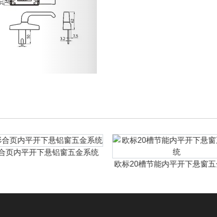
合页内平开下悬铝窗五金系统
欧标20槽节能内平开下悬窗