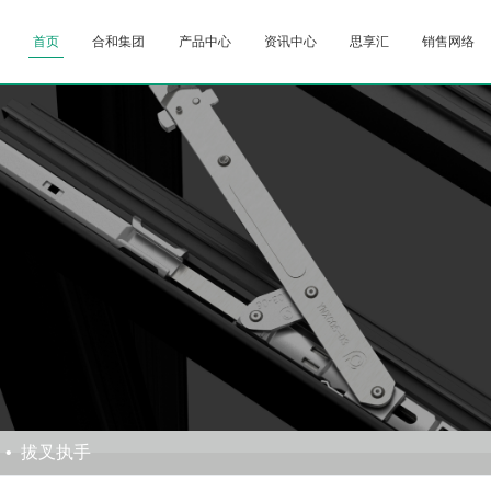
首页
合和集团
产品中心
资讯中心
思享汇
销售网络
拔叉执手