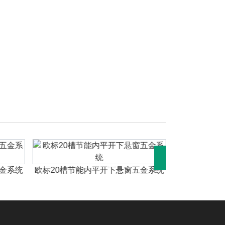
欧标20槽
五金系统
欧标20槽节能内平开下悬窗五金系统