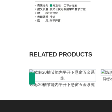
RELATED PRODUCTS
配合尺寸
隐形
欧标20槽节能内平开下悬窗五金系统