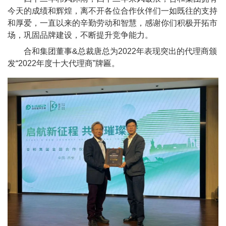
今天的成绩和辉煌，离不开各位合作伙伴们一如既往的支持
和厚爱，一直以来的辛勤劳动和智慧，感谢你们积极开拓市
场，巩固品牌建设，不断提升竞争能力。
合和集团董事&总裁唐总为2022年表现突出的代理商颁
发“2022年度十大代理商”牌匾。