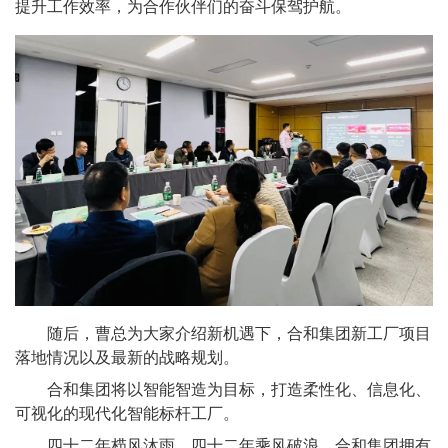
提升工作效率，为合作伙伴们的奋斗保驾护航。
随后，曹总为大家介绍新机遇下，合和集团新工厂项目
落地情况以及最新的战略规划。
合和集团将以智能智造为目标，打造柔性化、信息化、
可视化的现代化智能标杆工厂。
四十二年栉风沐雨，四十二年乘风破浪，合和集团拥有