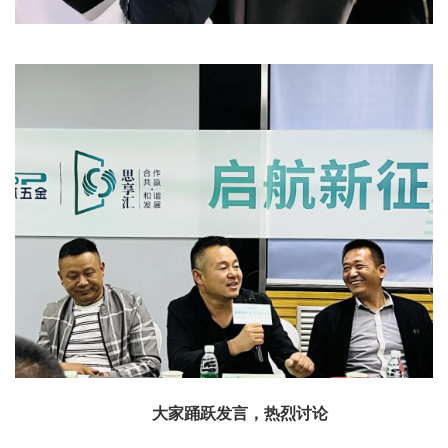
大家踊跃发言，热烈讨论