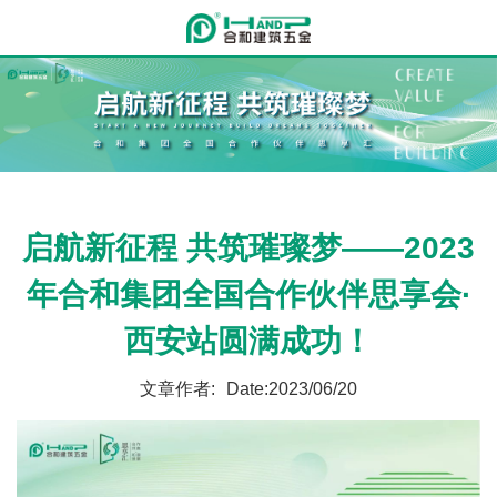
启航新征程 共筑璀璨梦——2023
年合和集团全国合作伙伴思享会∙
西安站圆满成功！
文章作者:
Date:2023/06/20