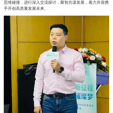
思维碰撞，进行深入交流探讨，聚智共谋发展，着力并肩携
手开创高质量发展未来。