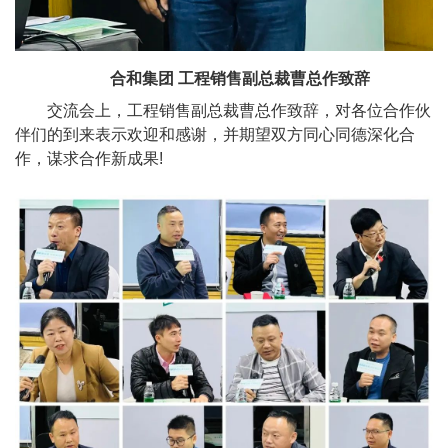
合和集团 工程销售副总裁曹总作致辞
交流会上，工程销售副总裁曹总作致辞，对各位合作伙
伴们的到来表示欢迎和感谢，并期望双方同心同德深化合
作，谋求合作新成果!