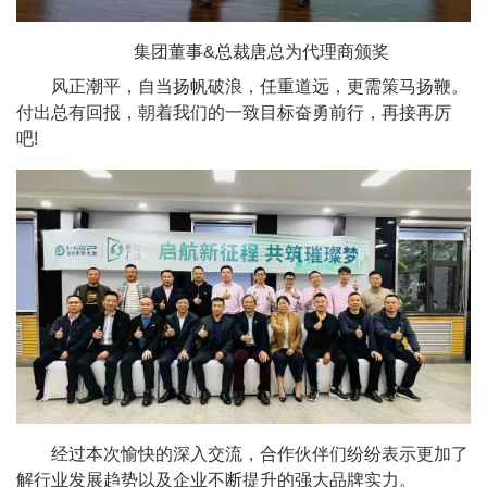
集团董事&总裁唐总为代理商颁奖
风正潮平，自当扬帆破浪，任重道远，更需策马扬鞭。
付出总有回报，朝着我们的一致目标奋勇前行，再接再厉
吧!
经过本次愉快的深入交流，合作伙伴们纷纷表示更加了
解行业发展趋势以及企业不断提升的强大品牌实力。