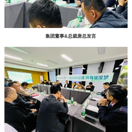
集团董事&总裁唐总发言