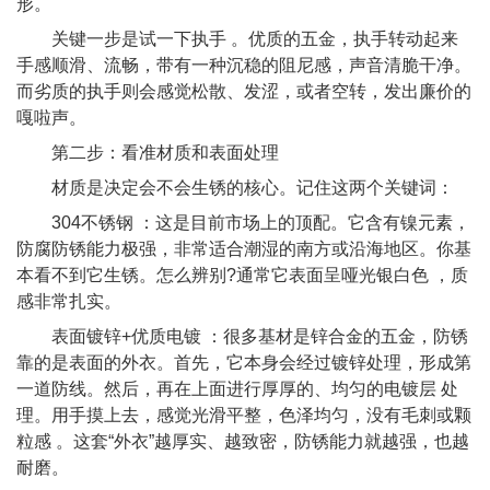
形。
关键一步是试一下执手 。优质的五金，执手转动起来
手感顺滑、流畅，带有一种沉稳的阻尼感，声音清脆干净。
而劣质的执手则会感觉松散、发涩，或者空转，发出廉价的
嘎啦声。
第二步：看准材质和表面处理
材质是决定会不会生锈的核心。记住这两个关键词：
304不锈钢 ：这是目前市场上的顶配。它含有镍元素，
防腐防锈能力极强，非常适合潮湿的南方或沿海地区。你基
本看不到它生锈。怎么辨别?通常它表面呈哑光银白色 ，质
感非常扎实。
表面镀锌+优质电镀 ：很多基材是锌合金的五金，防锈
靠的是表面的外衣。首先，它本身会经过镀锌处理，形成第
一道防线。然后，再在上面进行厚厚的、均匀的电镀层 处
理。用手摸上去，感觉光滑平整，色泽均匀，没有毛刺或颗
粒感 。这套“外衣”越厚实、越致密，防锈能力就越强，也越
耐磨。