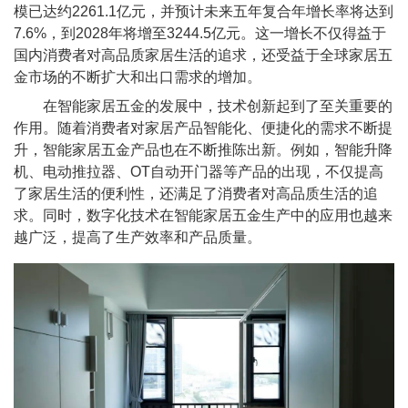
模已达约2261.1亿元，并预计未来五年复合年增长率将达到
7.6%，到2028年将增至3244.5亿元。这一增长不仅得益于
国内消费者对高品质家居生活的追求，还受益于全球家居五
金市场的不断扩大和出口需求的增加。
在智能家居五金的发展中，技术创新起到了至关重要的
作用。随着消费者对家居产品智能化、便捷化的需求不断提
升，智能家居五金产品也在不断推陈出新。例如，智能升降
机、电动推拉器、OT自动开门器等产品的出现，不仅提高
了家居生活的便利性，还满足了消费者对高品质生活的追
求。同时，数字化技术在智能家居五金生产中的应用也越来
越广泛，提高了生产效率和产品质量。