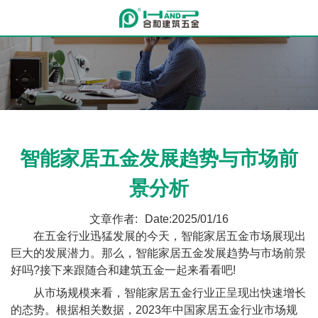
智能家居五金发展趋势与市场前
景分析
文章作者:
Date:2025/01/16
在五金行业迅猛发展的今天，智能家居五金市场展现出
巨大的发展潜力。那么，智能家居五金发展趋势与市场前景
好吗?接下来跟随合和建筑五金一起来看看吧!
从市场规模来看，智能家居五金行业正呈现出快速增长
的态势。根据相关数据，2023年中国家居五金行业市场规