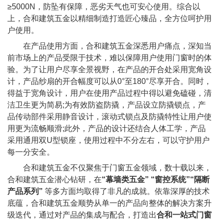
≥5000N，防坠有保障，恶劣天气也可安心使用。综合以
上，合和建筑五金以精细制造打造匠心臻品，全方位呵护用
户使用。
在产品使用方面，合和建筑五金深悉用户痛点，深知当
前市场上的产品受限于技术，难以保障用户使用门窗时的体
验。为了让用户尽享全景视野，在产品的开合处采用宽角设
计，产品纱扇的开合幅度可以从0°至180°尽享开合。同时，
得益于宽角设计，用户在使用产品过程中得以避免磕碰，清
洁卫生更为简易;为有效防盗防撬，产品设立防撬锁点，产
品传动部件采用静音设计，滚动式锁点及防撬特性让用户使
用更为流畅顺滑;此外，产品的设计还结合人体工学，产品
采用通用双U型锁座，使用过程中不分左右，可以守护用户
每一分安全。
合和建筑五金不仅聚焦于门窗五金领域，数十载以来，
合和建筑五金潜心钻研，在
“幕墙类五金”
“窗控系统”“隔断
产品系列”
等多方面均取得了非凡的成就。依靠深厚的技术
底蕴，合和建筑五金顺势从单一的产品向整体的解决方案升
级迭代，通过对产品的集成与配合，打造出
合和一站式门窗