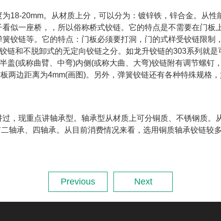
18-20mm。从材质上分，可以分为：镀锌铁，锌合金。从性
子看似一座桥，，所以俗称桥式铰链。它的特点是不需要在门板
弹簧铰链等。它的特点：门板必须要打洞，门的式样受铰链限制
向铰链和不脱卸式的无定向铰链之分。如龙升铰链的303系列就是
)半盖(或称曲臂、中弯)内侧(或称大曲、大弯)铰链附有调节螺
板两边距离为4mm(画图)。另外，弹簧铰链还有各种特殊规格，
点讲轴承型。轴承型从材质上可分铜质、不锈钢质。从规格上分：100X
m、3mm轴承有二轴承、四轴承。从目前消费情况来看，选用铜质轴承
Previous
Next