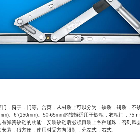
窗子，门等。合页，从材质上可以分为：铁质，铜质，不锈钢质
m)、5”(125mm)、6”(150mm)。50-65mm的铰链适用于橱柜，衣柜
具有弹簧铰链的功能，安装铰链后必须再装上各种碰珠，否则风
卸安装，很方便，使用时受方向限制，分左式，右式。