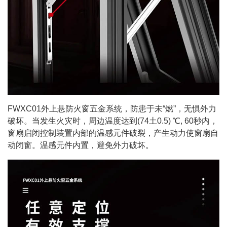
FWXC01外上悬防火窗五金系统，防患于未“燃”，无惧外力
破坏。当发生火灾时，周边温度达到(74土0.5) ℃, 60秒内，
窗扇启闭控制装置内部的温感元件破裂，产生动力使窗扇自
动闭窗。温感元件内置，避免外力破坏。